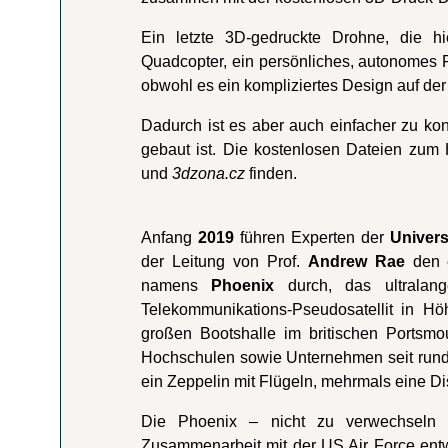
Ein letzte 3D-gedruckte Drohne, die hi
Quadcopter, ein persönliches, autonomes Fl
obwohl es ein kompliziertes Design auf der
Dadurch ist es aber auch einfacher zu kont
gebaut ist. Die kostenlosen Dateien zum
und
3dzona.cz
finden.
Anfang
2019
führen Experten der
Univers
der Leitung von Prof.
Andrew Rae
den e
namens
Phoenix
durch, das ultralan
Telekommunikations-Pseudosatellit in Hö
großen Bootshalle im britischen Portsm
Hochschulen sowie Unternehmen seit rund d
ein Zeppelin mit Flügeln, mehrmals eine D
Die Phoenix – nicht zu verwechseln
Zusammenarbeit mit der US Air Force en