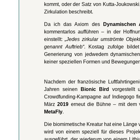
kommt, oder der Satz von Kutta-Joukowski, 
Zirkulation beschreibt.
Da ich das Axiom des
Dynamischen A
kommentarlos aufführen – in der Hoffnu
einstellt:
„Jedes zirkular umströmte Objekt 
genannt Auftrieb“
. Kostag zufolge bilde
Generierung von jedwedem dynamischen 
keiner speziellen Formen und Bewegungen,
Nachdem der französische Luftfahrtingen
Jahren seinen
Bionic Bird
vorgestellt u
Crowdfunding-Kampagne auf Indiegogo fin
März
2019
erneut die Bühne – mit dem vo
MetaFly
.
Die biomimetische Kreatur hat eine Länge v
wird von einem speziell für dieses Proje
ausgeführt, der wiederum von einem Lithi