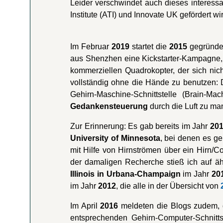
Leider verschwindet auch dieses interess
Institute (ATI) und Innovate UK gefördert wi
Im Februar
2019
startet die
2015
gegründe
aus Shenzhen eine Kickstarter-Kampagne,
kommerziellen Quadrokopter, der sich nic
vollständig ohne die Hände zu benutzen:
Gehirn-Maschine-Schnittstelle (Brain-Ma
Gedankensteuerung
durch die Luft zu ma
Zur Erinnerung: Es gab bereits im Jahr
20
University of Minnesota
, bei denen es ge
mit Hilfe von Hirnströmen über ein Hirn/C
der damaligen Recherche stieß ich auf ä
Illinois in Urbana-Champaign
im Jahr
20
im Jahr
2012
, die alle in der Übersicht von
Im April
2016
meldeten die Blogs zudem,
entsprechenden Gehirn-Computer-Schnittst