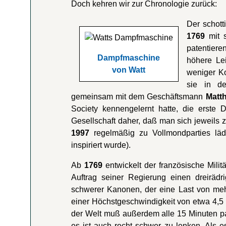
Doch kehren wir zur Chronologie zurück:
Der schot
1769
mit s
patentieren
Dampfmaschine
höhere Le
von Watt
weniger K
sie in d
gemeinsam mit dem Geschäftsmann
Matt
Society kennengelernt hatte, die erste
Gesellschaft daher, daß man sich jeweils z
1997
regelmäßig zu Vollmondparties läd
inspiriert wurde).
Ab
1769
entwickelt der französische Milit
Auftrag seiner Regierung einen dreirä
schwerer Kanonen, der eine Last von mehr
einer Höchstgeschwindigkeit von etwa 4,5
der Welt muß außerdem alle 15 Minuten p
es ist auch recht schwer zu lenken. Als e