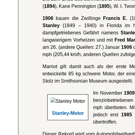
(
1894
), Kane Pennington (
1895
), W. I. Two
1906
bauen die Zwillinge
Francis E.
(1
Stanley
(1849 – 1940) in Florida im h
dampfgetriebenes Gefährt namens
Stanl
langwierigem Vorheizen und mit
Fred Mar
am 26. (andere Quellen: 27.) Januar
1906
d
mph (205,44 km/h, anderen Quellen zufolge
Marriot gilt damit auch als der erste 
entwickelte 85 kg schwere Motor, der eine
Stolz im
Smithsonian Museum ausgestellt.
Im November
1909
benzinbetriebenen
mph überboten. Mi
Stanley-Motor
jedoch erst
1985
(
übertroffen.
Dieser Rekord wird vom Automobilweltverb