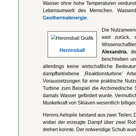
Wasser ohne hohe Temperaturen verdunstet
Lebensumwelt des Menschen. Wasserda
Geothermalenergie
.
Die Nutzanwend
weit zurück,
Wissenschaftle
Heronsball
Alexandria
, d
beschrieben u
allerdings keine wirtschaftliche Bedeut
dampfbetriebene ‚Reaktionsturbine’ Ar
Voraussetzungen für eine praktische Nutz
Turbine zum Beispiel die Archimedische 
damals Wasser gefördert wurde. Vermutlic
Muskelkraft von Sklaven wesentlich billiger
Herons Aelopile bestand aus zwei Teilen: D
wobei der erzeugte Dampf über zwei Rohre
drehen konnte. Der notwendige Schub wurd