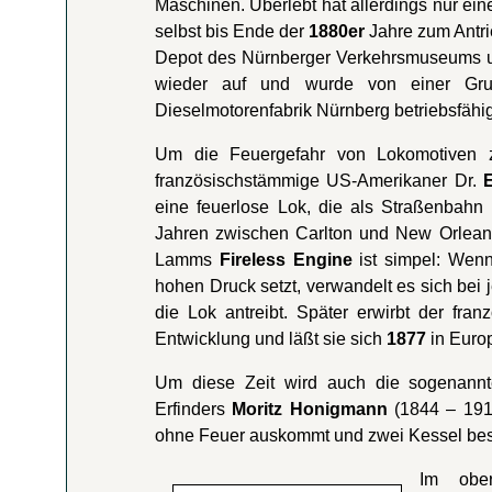
Maschinen. Überlebt hat allerdings nur e
selbst bis Ende der
1880er
Jahre zum Antri
Depot des Nürnberger Verkehrsmuseums un
wieder auf und wurde von einer Grupp
Dieselmotorenfabrik Nürnberg betriebsfähig 
Um die Feuergefahr von Lokomotiven zu
französischstämmige US-Amerikaner Dr.
eine feuerlose Lok, die als Straßenbahn
Jahren zwischen Carlton und New Orleans
Lamms
Fireless Engine
ist simpel: Wen
hohen Druck setzt, verwandelt es sich bei
die Lok antreibt. Später erwirbt der fra
Entwicklung und läßt sie sich
1877
in Europ
Um diese Zeit wird auch die sogenan
Erfinders
Moritz Honigmann
(1844 – 1918
ohne Feuer auskommt und zwei Kessel besi
Im ober