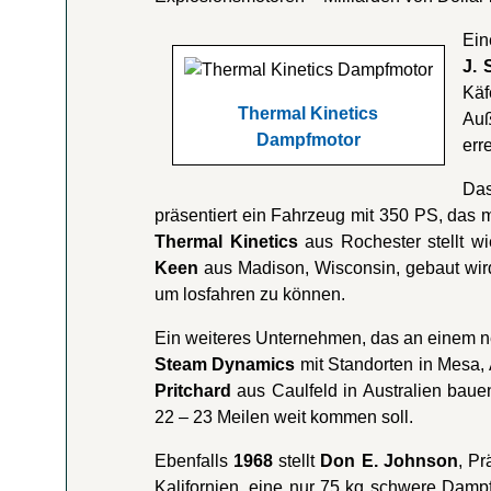
Ein
J. 
Käf
Thermal Kinetics
Auß
Dampfmotor
erre
Da
präsentiert ein Fahrzeug mit 350 PS, das m
Thermal Kinetics
aus Rochester stellt w
Keen
aus Madison, Wisconsin, gebaut wir
um losfahren zu können.
Ein weiteres Unternehmen, das an einem ne
Steam Dynamics
mit Standorten in Mesa, 
Pritchard
aus Caulfeld in Australien bau
22 – 23 Meilen weit kommen soll.
Ebenfalls
1968
stellt
Don E. Johnson
, Pr
Kalifornien, eine nur 75 kg schwere Dampf