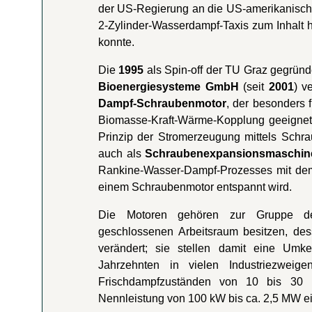
der US-Regierung an die US-amerikanisc
2-Zylinder-Wasserdampf-Taxis zum Inhalt ha
konnte.
Die
1995
als Spin-off der TU Graz gegrün
Bioenergiesysteme GmbH
(seit
2001
) v
Dampf-Schraubenmotor
, der besonders 
Biomasse-Kraft-Wärme-Kopplung geeignet 
Prinzip der Stromerzeugung mittels Schra
auch als
Schraubenexpansionsmaschin
Rankine-Wasser-Dampf-Prozesses mit dem 
einem Schraubenmotor entspannt wird.
Die Motoren gehören zur Gruppe der
geschlossenen Arbeitsraum besitzen, des
verändert; sie stellen damit eine Umk
Jahrzehnten in vielen Industriezwei
Frischdampfzuständen von 10 bis 30 
Nennleistung von 100 kW bis ca. 2,5 MW ei