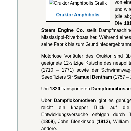
von ein
und wir
Oruktor Amphibolis
(die a
Die
18
Steam Engine Co.
stellt Dampfmaschin
Mississippi-Riverboats her. Während eine
seine Fabrik bis zum Grund niedergebrannt is
Motorlose Vorläufer des Oruktor
sind ü
geeignete 12-sitzige Kutsche des neapoli
(1710 – 1771) sowie der Schwimmwagen 
Seeoffiziers Sir
Samuel Bentham
(1757 – 
Um
1820
transportieren
Dampfomnibusse
Über
Dampflokomotiven
gibt es genüge
reicht ein knapper Blick auf die
Entwicklungsversuche erfolgen durch 
(
1808
), John Blenkinsop (
1812
), William
andere.