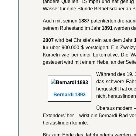
(andere Quellen: 15 mph) und hat genug T
Wasser für eine Stunde Betriebsdauer an B
Auch mit seinen
1887
patentierten dreiräd
seinem Ruhestand im Jahr
1891
werden dav
2007
wird bei Christie’s ein aus dem Jahr
für über 900.000 $ versteigert. Ein Zweizy
Kurbeln wie bei einer Lokomotive. Die 
gesteuert wird mit einem Hebel an der Seit
Während des 19. J
das schwere Fahr
hergestellt hat od
Bernardi 1893
nicht herausfinden
Überaus modern –
Extenders’ her – wirkt ein Bernardi-Rad v
herausfinden konnte.
Bis zum Ende des Jahrhunderts werden i