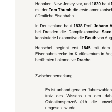
Hoboken, New Jersey, vor, und
1830
baut
mit der
Tom Thumb
die erste amerikanisc
öffentliche Eisenbahn.
In Deutschland baut
1838
Prof.
Johann A
bei Dresden die Dampflokomotive
Saxo
konstruierte Lokomotive die
Beuth
von Aug
Henschel beginnt erst
1845
mit dem L
Eisenbahnstrecke im Kurfürstentum in An
berühmten Lokomotive
Drache
.
Zwischenbemerkung:
Es ist anhand genauer Jahreszahlen
trotz des Wissens um den dabei 
Oxidationsprozeß (d.h. die umwel
umgesetzt wurde.