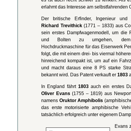
erlahmt das Interesse am selbstfahrenden G
Der britische Erfinder, Ingenieur und
Richard Trevithick
(1771 – 1833) aus Co
sein erstes Dampfwagenmodell, um die P
und Bolten zu umgehen, 
Hochdruckmaschine für das Eisenwerk Pe
folgt, die mit einem drei- bis viermal höh
hinreichend kompakt ist, um auf ein Fahrz
und macht daraus eine 8 PS starke St
bekannt wird. Das Patent verkauft er
1803
a
In England fährt
1803
auch ein erstes D
Oliver Evans
(1755 – 1819) aus Newport
namens
Oruktor Amphibolis
(amphibische
das erste motorisierte amphibische Vehi
tatsächlich erfolgreich unter eigenem Damp
Evans z