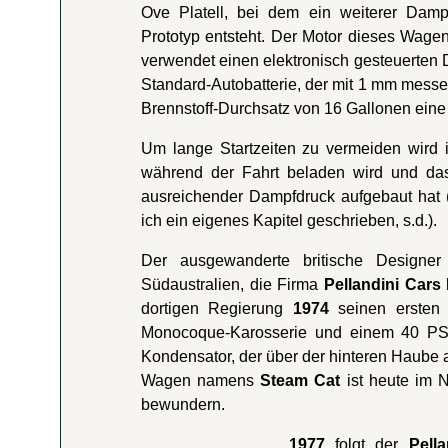
Ove Platell, bei dem ein weiterer Damp
Prototyp entsteht. Der Motor dieses Wage
verwendet einen elektronisch gesteuerten
Standard-Autobatterie, der mit 1 mm mes
Brennstoff-Durchsatz von 16 Gallonen eine
Um lange Startzeiten zu vermeiden wird in
während der Fahrt beladen wird und das 
ausreichender Dampfdruck aufgebaut hat
ich ein eigenes Kapitel geschrieben, s.d.).
Der ausgewanderte britische Designe
Südaustralien, die Firma
Pellandini Cars 
dortigen Regierung
1974
seinen erste
Monocoque-Karosserie und einem 40 PS Z
Kondensator, der über der hinteren Haube a
Wagen namens
Steam Cat
ist heute im 
bewundern.
1977
folgt der
Pell