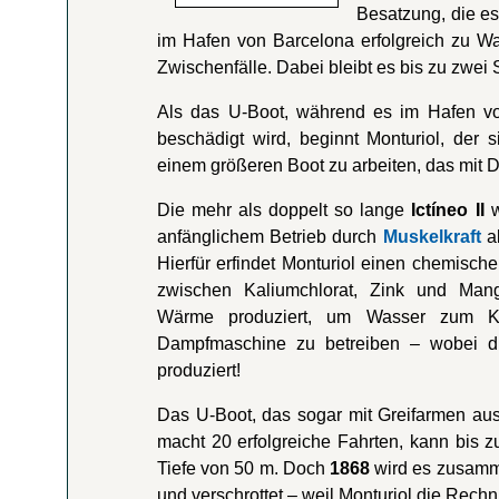
Besatzung, die e
im Hafen von Barcelona erfolgreich zu W
Zwischenfälle. Dabei bleibt es bis zu zwei 
Als das U-Boot, während es im Hafen von
beschädigt wird, beginnt Monturiol, der 
einem größeren Boot zu arbeiten, das mit 
Die mehr als doppelt so lange
Ictíneo II
w
anfänglichem Betrieb durch
Muskelkraft
a
Hierfür erfindet Monturiol einen chemische
zwischen Kaliumchlorat, Zink und Man
Wärme produziert, um Wasser zum K
Dampfmaschine zu betreiben – wobei di
produziert!
Das U-Boot, das sogar mit Greifarmen au
macht 20 erfolgreiche Fahrten, kann bis z
Tiefe von 50 m. Doch
1868
wird es zusamm
und verschrottet – weil Monturiol die Rech