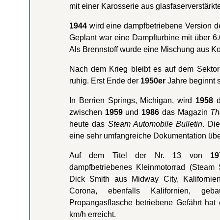
mit einer Karosserie aus glasfaserverstärkt
1944
wird eine dampfbetriebene Version 
Geplant war eine Dampfturbine mit über 6.
Als Brennstoff wurde eine Mischung aus K
Nach dem Krieg bleibt es auf dem Sekto
ruhig. Erst Ende der
1950er
Jahre beginnt s
In Berrien Springs, Michigan, wird
1958
d
zwischen
1959
und
1986
das Magazin
Th
heute das
Steam Automobile Bulletin
. Di
eine sehr umfangreiche Dokumentation übe
Auf dem Titel der Nr. 13 von
19
dampfbetriebenes Kleinmotorrad (Steam S
Dick Smith aus Midway City, Kalifornie
Corona, ebenfalls Kalifornien, ge
Propangasflasche betriebene Gefährt hat
km/h erreicht.