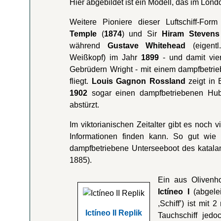
Hier abgebildet ist ein Modell, das im Lon
Weitere Pioniere dieser Luftschiff-For
Temple
(
1874
) und Sir
Hiram Stevens
während
Gustave Whitehead
(eigentl
Weißkopf) im Jahr
1899
- und damit vie
Gebrüdern Wright - mit einem dampfbetri
fliegt.
Louis Gagnon Rossland
zeigt in 
1902
sogar einen
dampfbetriebenen Hu
abstürzt.
Im viktorianischen Zeitalter gibt es noch 
Informationen finden kann. So gut wie 
dampfbetriebene Unterseeboot des katala
1885).
Ein aus Olivenho
Ictíneo I
(abgele
,Schiff’) ist mit
Ictíneo II Replik
Tauchschiff jed