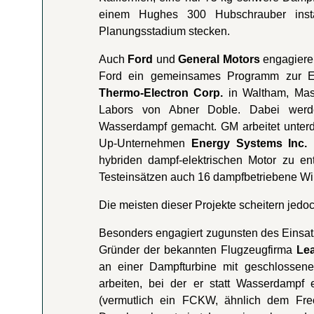
einem Hughes 300 Hubschrauber instal
Planungsstadium stecken.
Auch
Ford
und
General Motors
engagiere
Ford ein gemeinsames Programm zur E
Thermo-Electron Corp.
in Waltham, Mass
Labors von Abner Doble. Dabei werde
Wasserdampf gemacht. GM arbeitet unterd
Up-Unternehmen
Energy Systems Inc.
i
hybriden dampf-elektrischen Motor zu en
Testeinsätzen auch 16 dampfbetriebene Wil
Die meisten dieser Projekte scheitern jedo
Besonders engagiert zugunsten des Einsatz
Gründer der bekannten Flugzeugfirma
Lea
an einer Dampfturbine mit geschlossen
arbeiten, bei der er statt Wasserdampf 
(vermutlich ein FCKW, ähnlich dem Freo