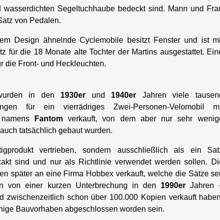
nd wasserdichten Segeltuchhaube bedeckt sind. Mann und Fra
Satz von Pedalen.
em Design ähnelnde Cyclemobile besitzt Fenster und ist mi
 für die 18 Monate alte Tochter der Martins ausgestattet. Ein
ür die Front- und Heckleuchten.
wurden in den
1930er
und
1940er
Jahren viele tausen
tungen für ein vierrädriges Zwei-Personen-Velomobil mi
er namens
Fantom
verkauft, von dem aber nur sehr wenig
auch tatsächlich gebaut wurden.
gprodukt vertrieben, sondern ausschließlich als ein Sat
akt sind und nur als Richtlinie verwendet werden sollen. Di
 später an eine Firma Hobbex verkauft, welche die Sätze sei
 von einer kurzen Unterbrechung in den
1990er
Jahren 
und zwischenzeitlich schon über 100.000 Kopien verkauft haben
enige Bauvorhaben abgeschlossen worden sein.