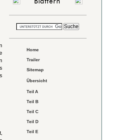
Blättern
n
Home
e
Trailer
n
s
Sitemap
s
Übersicht
Teil A
Teil B
Teil C
Teil D
Teil E
,