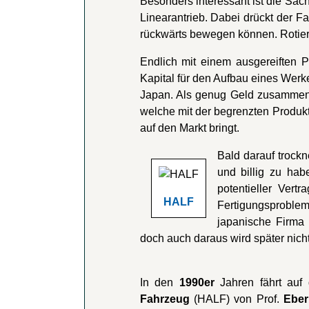
Besonders interessant ist die Sach
Linearantrieb. Dabei drückt der F
rückwärts bewegen können. Rotiere
Endlich mit einem ausgereiften 
Kapital für den Aufbau eines Werk
Japan. Als genug Geld zusammen 
welche mit der begrenzten Produkt
auf den Markt bringt.
Bald darauf trockn
und billig zu ha
potentieller Ver
HALF
Fertigungsproblem
japanische Firma 
doch auch daraus wird später nicht
In den
1990er
Jahren fährt auf
Fahrzeug
(HALF) von Prof.
Eber