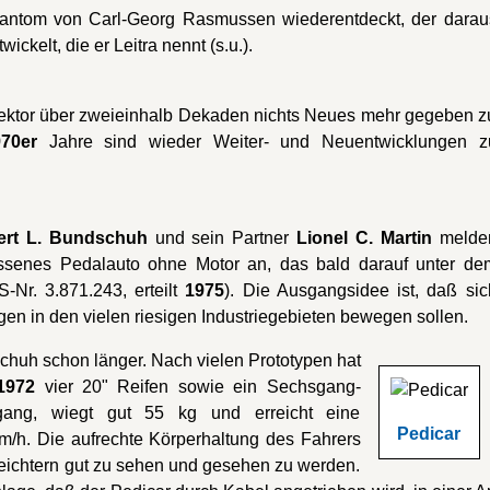
antom von Carl-Georg Rasmussen wiederentdeckt, der darau
ickelt, die er Leitra nennt (s.u.).
Sektor über zweieinhalb Dekaden nichts Neues mehr gegeben z
70er
Jahre sind wieder Weiter- und Neuentwicklungen z
ert L. Bundschuh
und sein Partner
Lionel C. Martin
melde
ssenes Pedalauto ohne Motor an, das bald darauf unter de
-Nr. 3.871.243, erteilt
1975
). Die Ausgangsidee ist, daß sic
n in den vielen riesigen Industriegebieten bewegen sollen.
chuh schon länger. Nach vielen Prototypen hat
1972
vier 20" Reifen sowie ein Sechsgang-
gang, wiegt gut 55 kg und erreicht eine
Pedicar
/h. Die aufrechte Körperhaltung des Fahrers
rleichtern gut zu sehen und gesehen zu werden.