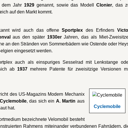
 dem Jahr
1929
genannt, sowie das Modell
Clonier
, das z
eich auf den Markt kommt.
annt wird auch das offene
Sportplex
des Erfinders
Victo
onval
aus den später
1930er
Jahren, das als Miet-Zweisitze
ne an den Stränden von Sommerbädern wie Ostende oder Heys
Belgien eingesetzt werden.
ortplex auch als einspuriges Sesselrad mit Lenkstange ode
 sich ab
1937
mehrere Patente für zweisitzige Versionen mi
ericht des US-Magazins Modern Mechanix
Cyclemobile
, das sich ein
A. Martin
aus
Cyclemobile
aut hat.
portmedium bezeichnete Velomobil besteht
 konstruierten Rahmens miteinander verbundenen Fahrrädern, di