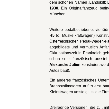
dem schönen Namen ,Landskiff: E
1930
. Ein Originalfahrzeug be
München.
Weitere pedalbetriebene, vierräd
H5
(o. Muskelkraftwagen) Konstr
Österreichischen Pedal-Wagen-Fab
abgebildete und vermutlich Anf
Okkupationszeit in Frankreich ge
schon sehr französisch aussie
Alexandre Julien
konstruiert wor
Autos baut).
Ein anderes französisches Unter
Brennstoffmotoren auf zuerst ba
Kleinstwagen umsteigt, ist die Fi
Dreirädrige Versionen, die z.T. mit