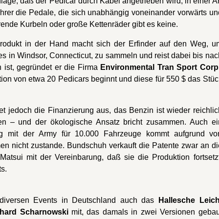
lage, daß der Pedicar durch Kabel angetrieben wird, in einer Ar
ahrer die Pedale, die sich unabhängig voneinander vorwärts un
nde Kurbeln oder große Kettenräder gibt es keine.
Produkt in der Hand macht sich der Erfinder auf den Weg, u
es in Windsor, Connecticut, zu sammeln und reist dabei bis nac
ist, gegründet er die Firma
Environmental Tran Sport Corp
ion von etwa 20 Pedicars beginnt und diese für 550 $ das Stüc
et jedoch die Finanzierung aus, das Benzin ist wieder reichlic
ben – und der ökologische Ansatz bricht zusammen. Auch ei
trag mit der Army für 10.000 Fahrzeuge kommt aufgrund vo
en nicht zustande. Bundschuh verkauft die Patente zwar an di
Matsui mit der Vereinbarung, daß sie die Produktion fortsetzt
s.
 diversen Events in Deutschland auch das
Hallesche Leich
hard Scharnowski
mit, das damals in zwei Versionen gebau