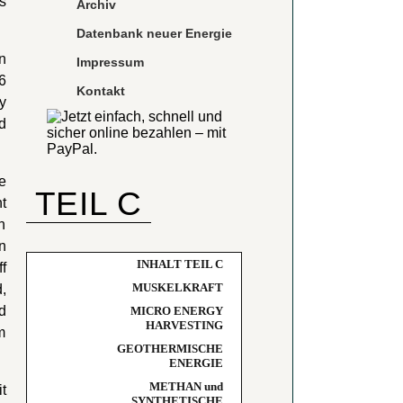
s
Archiv
Datenbank neuer Energie
n
Impressum
6
Kontakt
y
d
e
TEIL C
t
n
n
INHALT TEIL C
f
MUSKELKRAFT
,
d
MICRO ENERGY
HARVESTING
m
GEOTHERMISCHE
ENERGIE
METHAN und
t
SYNTHETISCHE