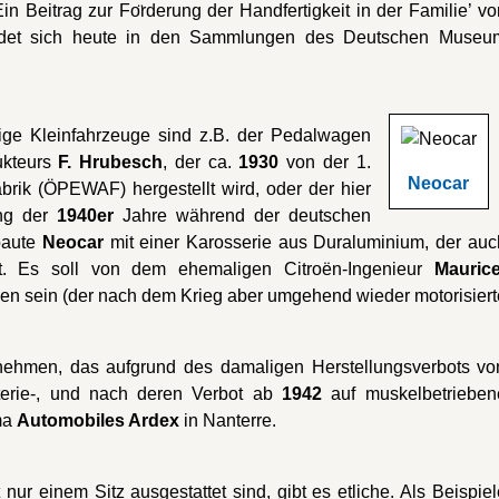
in Beitrag zur Fo
rderung der Handfertigkeit in der Familie’ vo
findet sich heute in den Sammlungen des Deutschen Museu
rige Kleinfahrzeuge sind z.B. der Pedalwagen
ukteurs
F. Hrubesch
, der ca.
1930
von der 1.
Neocar
rik (ÖPEWAF) hergestellt wird, oder der hier
ang der
1940er
Jahre während der deutschen
baute
Neocar
mit einer Karosserie aus Duraluminium, der auc
ht. Es soll von dem ehemaligen Citroën-Ingenieur
Maurice
den sein (der nach dem Krieg aber umgehend wieder motorisiert
nehmen, das aufgrund des damaligen Herstellungsverbots vo
tterie-, und nach deren Verbot ab
1942
auf muskelbetrieben
rma
Automobiles Ardex
in Nanterre.
 nur einem Sitz ausgestattet sind, gibt es etliche. Als Beispiel