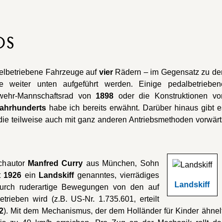
OS
kelbetriebene Fahrzeuge auf
vier
Rädern – im Gegensatz zu de
e weiter unten aufgeführt werden. Einige pedalbetrieben
wehr-Mannschaftsrad von
1898
oder die Konstruktionen vo
Jahrhunderts
habe ich bereits erwähnt. Darüber hinaus gibt e
 die teilweise auch mit ganz anderen Antriebsmethoden vorwärt
uchautor
Manfred Curry
aus München, Sohn
t
1926
ein
Landskiff
genanntes, vierrädiges
Landskiff
urch ruderartige Bewegungen von den auf
trieben wird (z.B. US-Nr. 1.735.601, erteilt
2
). Mit dem Mechanismus, der dem Holländer für Kinder ähnelt