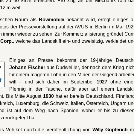
is zu 40 km/h erreichen. Pro Zug an der Mechanik rollt da
12 m weit.
sischen Raum als
Rowmobile
bekannt wird, erregt einiges a
tos der Pressevorstellung auf der AVUS in Berlin im Mai 192
en immer wieder zu sehen. Zur Kommerzialisierung gründet Curr
 Corp.
, welche das Landskiff ein- und zweisitzig, verkleidet un
Einiges an Presse bekommt der 19-jährige Deutsch
Johann Fischer
aus Dudweiller, der nach dem Krieg nich
für einem mageren Lohn in den Minen der Gegend arbeite
f
will – und sich daher im September
1927
ohne eine
Pfennig in der Tasche, dafür aber auf einem Landskif
ht. Bis Mitte August
1930
hat er bereits Deutschland, Finnland
reich, Luxemburg, die Schweiz, Italien, Österreich, Ungarn un
und ist auf dem Weg nach Spanien, wobei er bis zu diese
zurückgelegt hat.
as Vehikel durch die Veröffentlichung von
Willy Göpferich
mi