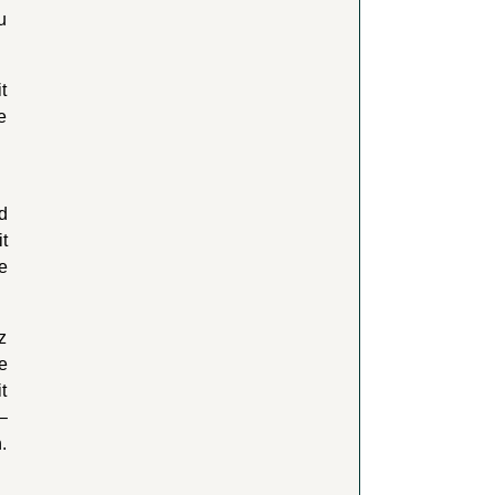
u
t
e
d
t
e
z
e
t
–
.